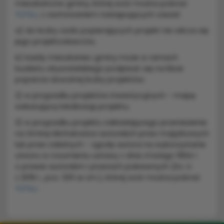
mieszkańców gminy, której wzór można pobrać
TUTAJ
, z zachowaniem następujących zasad:
a) do liczby osób popierających projekt nie wlicza się
jego projektodawców,
b) każdy mieszkaniec gminy może w ramach
budżetu obywatelskiego podpisać się na liście
poparcia dowolnej liczby projektów;
2) w przypadku projektów inwestycyjnych - mapę
wskazującą lokalizację projektu;
3) w przypadku projektu zakładającego przeniesienie
na Gminę Michałowice autorskich praw majątkowych
lub praw zależnych - zgodę autora na wykorzystanie
utworu w rozumieniu ustawy z dnia 4 lutego 1994 r.
o prawie autorskim i prawach pokrewnych (Dz. U.
z 2019 r., poz. 1231 ze zm.), której wzór można pobrać
TUTAJ
.