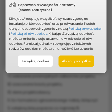
w przypadku zgłoszenia w formie elektronicznej.
Poprawienia wydajności Platformy
10. Zgłoszenie projektu powinno zawierać co najmniej:
(cookie Analityczne)
1) tytuł projektu;
Klikając „Akceptuję wszystkie”, wyrażasz zgodę na
instalację plików „cookies” oraz przetwarzanie Twoich
2) miejsce realizacji (lokalizację) projektu;
danych osobowych zgodnie z naszą
Polityką prywatności
3) kategoria projektu;
i
Polityką plików cookies.
Klikając „Zarządzaj cookies”,
możesz zmienić swoje ustawienia w zakresie plików
4) uzasadnienie dla realizacji projektu;
cookies. Pamiętaj jednak – rezygnując z niektórych
rodzajów cookies, możesz uniemożliwić lub utrudnić
5) opis skrócony planowanych działań w ramach
sobie korzystanie z naszego serwisu i jego funkcji.
projektu;
Zarządzaj cookies
Akceptuj wszystkie
Możesz cofnąć lub zmienić zgody w dowolnym
6) opis szczegółowy w tym m.in. opis sposobów
momencie. Wystarczy, że wybierzesz „Ustawienia plików
zapewnienia ogólnodostępności projektu;
cookies” w stopce każdej z naszych podstron.
7) wskazanie potencjalnych odbiorców projektu;
8) szacowane koszty projektu;
9) dane projektodawcy.
11. Do formularza zgłoszeniowego należy dołączyć:
1) odrębną listę poparcia co najmniej 15