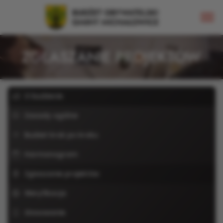
ZGŁASZANIE PROJEKTÓW
O budżecie
Zasady ogólne
Budżet krok po kroku
Harmonogram
Zgłaszanie projektów
Weryfikacja
Głosowanie