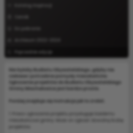
Katalog inspiracji
Cennik
Do pobrania
Archiwum 2022-2024
Poprzednie edycje
Nie byłoby Budżetu Obywatelskiego, gdyby nie
ciekawe i potrzebne pomysły mieszkańców.
Zgłoszenie projektów do Budżetu Obywatelskiego
Gminy Miachałowice jest bardzo proste.
Poniżej znajduje się instrukcja jak to zrobić.
1. Prawo zgłoszenia projektu przysługuje każdemu
mieszkańcowi gminy. Może on zgłosić dowolną liczbę
projektów.