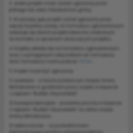
2. Jeden projekt może zostać zgłoszony przez
jednego lub wielu mieszkańców gminy.
3. W sytuacji, gdy projekt został zgłoszony przez
więcej niż jedną osobę, na formularzu zgłoszeniowym
wskazuje się dwóch projektodawców właściwych
do kontaktu w sprawach dotyczących projektu.
4. Projekty składa się na formularzu zgłoszeniowym
wraz z wymaganymi załącznikami do formularza.
Wzór formularza można pobrać
TUTAJ
.
5. Projekt może być zgłoszony:
1) osobiście - w biurze podawczym Urzędu Gminy
Michałowice w godzinach pracy urzędu w kopercie
z napisem ”Budżet Obywatelski”;
2) korespondencyjnie - przesłany pocztą w kopercie
z napisem ”Budżet Obywatelski” na adres Urzędu
Gminy Michałowice;
3) elektronicznie – za pośrednictwem
elektronicznego systemu obsługi projektów.