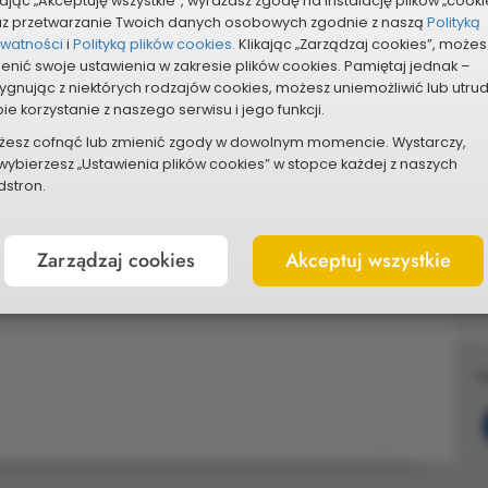
kając „Akceptuję wszystkie”, wyrażasz zgodę na instalację plików „cooki
wać będzie o idei tej rzeźby. Napis zawierać
az przetwarzanie Twoich danych osobowych zgodnie z naszą
Polityką
ywatności
i
Polityką plików cookies.
Klikając „Zarządzaj cookies”, możes
sowska i po co postawiliśmy tę figurę. Mamy
enić swoje ustawienia w zakresie plików cookies. Pamiętaj jednak –
ach rzeźba będzie inspiracją zwłaszcza dla
ygnując z niektórych rodzajów cookies, możesz uniemożliwić lub utru
mat stosunku do Ojczyzny.
ie korzystanie z naszego serwisu i jego funkcji.
lektorem.
żesz cofnąć lub zmienić zgody w dowolnym momencie. Wystarczy,
wybierzesz „Ustawienia plików cookies” w stopce każdej z naszych
stron.
Zarządzaj cookies
Akceptuj wszystkie
P