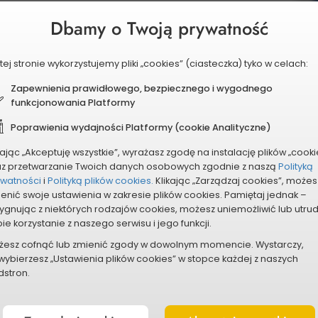
Dbamy o Twoją prywatność
kobiet w różnym wieku. Czynnikami, które mogą
j nieprawidłowe nawyki, przebyte ciąże czy stres.
tej stronie wykorzystujemy pliki „cookies” (ciasteczka) tyko w celach:
lizowane, przez co z czasem tylko narastają i są
iet brakuje świadomości, że poprzez
Zapewnienia prawidłowego, bezpiecznego i wygodnego
funkcjonowania Platformy
rzymania moczu, mogą wpływać na poprawę
Poprawienia wydajności Platformy (cookie Analityczne)
kając „Akceptuję wszystkie”, wyrażasz zgodę na instalację plików „cooki
jące działania:
az przetwarzanie Twoich danych osobowych zgodnie z naszą
Polityką
ywatności
i
Polityką plików cookies.
Klikając „Zarządzaj cookies”, możes
 formie obszernej ulotki, które w przyjazny
enić swoje ustawienia w zakresie plików cookies. Pamiętaj jednak –
u oraz profilaktyki. Materiały te będą
ygnując z niektórych rodzajów cookies, możesz uniemożliwić lub utru
ji oraz na terenie naszej gminy (np. ośrodki
ie korzystanie z naszego serwisu i jego funkcji.
żesz cofnąć lub zmienić zgody w dowolnym momencie. Wystarczy,
wybierzesz „Ustawienia plików cookies” w stopce każdej z naszych
czas której zostanie dokładnie wyjaśniona
stron.
d względem przyczyn ich powstawania oraz
ów zaburzeń mikcji. Prelekcja odbędzie się